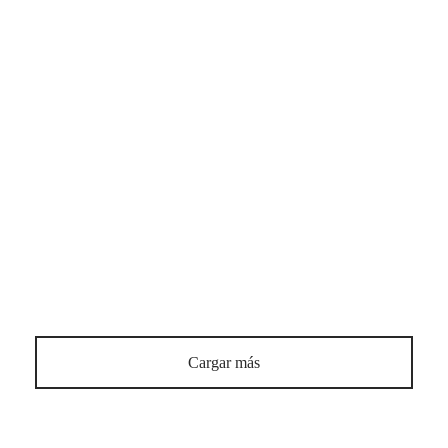
GLOSARIO
Hecho a mano
GLOSARIO
Reflectante
Cargar más