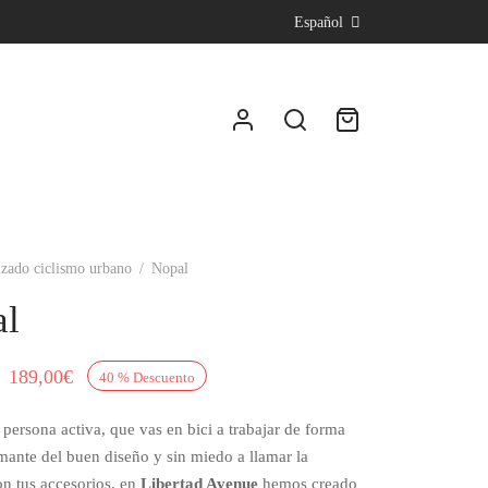
Español
lzado ciclismo urbano
/
Nopal
al
El
El
189,00
€
40
%
Descuento
precio
precio
 persona activa, que vas en bici a trabajar de forma
original
actual
mante del buen diseño y sin miedo a llamar la
era:
es:
on tus accesorios, en
Libertad Avenue
hemos creado