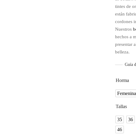
tintes de o
están fabr
cordones i
Nuestros
b
hechos a m
presentar a
belleza.
Guía d
Horma
Femenina
Tallas
35
36
46