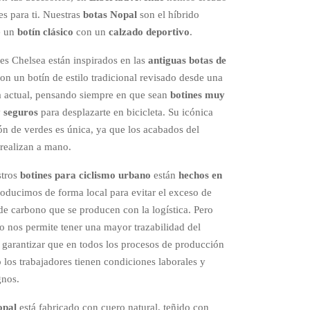
315,00€.
189,00€.
es para ti. Nuestras
botas Nopal
son el híbrido
e un
botín clásico
con un
calzado deportivo
.
es Chelsea están inspirados en las
antiguas botas de
Son un botín de estilo tradicional revisado desde una
a actual, pensando siempre en que sean
botines muy
 seguros
para desplazarte en bicicleta. Su icónica
n de verdes es única, ya que los acabados del
 realizan a mano.
stros
botines para ciclismo urbano
están
hechos en
roducimos de forma local para evitar el exceso de
de carbono que se producen con la logística. Pero
to nos permite tener una mayor trazabilidad del
 garantizar que en todos los procesos de producción
 los trabajadores tienen condiciones laborales y
gnos.
opal
está fabricado con cuero natural, teñido con