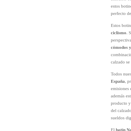
estos botin
perfecto d
Estos botin
ciclismo
. 
perspectiv
cómodos y
combinació
calzado se
Todos nue
España
, p
emisiones 
además es
producto y
del calzado
sueldos di
El
botín N