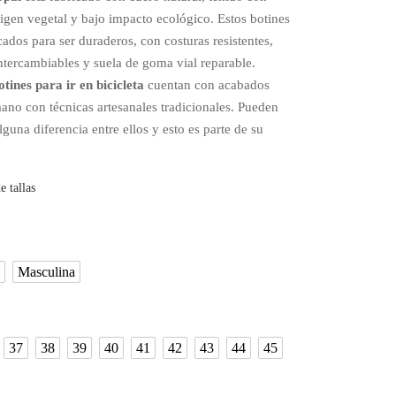
rigen vegetal y bajo impacto ecológico. Estos botines
icados para ser duraderos, con costuras resistentes,
ntercambiables y suela de goma vial reparable.
otines para ir en bicicleta
cuentan con acabados
ano con técnicas artesanales tradicionales. Pueden
lguna diferencia entre ellos y esto es parte de su
e tallas
Masculina
37
38
39
40
41
42
43
44
45