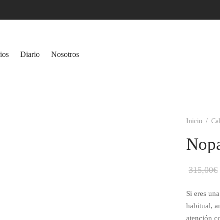
ios
Diario
Nosotros
Inicio
/
Ca
Nop
315,00
€
Si eres una
habitual, a
atención c