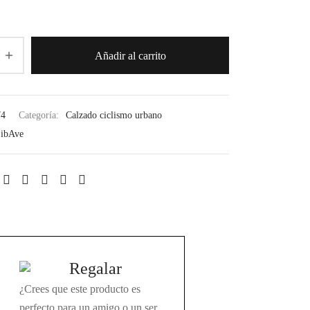
Añadir al carrito
74
Categoría:
Calzado ciclismo urbano
ibAve
Regalar
¿Crees que este producto es
perfecto para un amigo o un ser