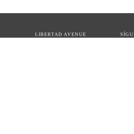
LIBERTAD AVENUE
SÍG
En los medios
Instag
Twitter
Faceb
Made with
♥
in Bilbao