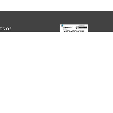
UENOS
ram
ook