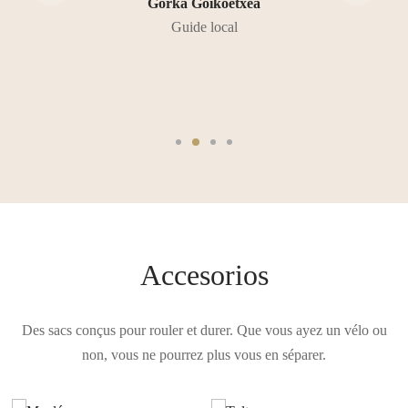
Gorka Goikoetxea
Guide local
Suscríbete y gana
un descuento del 10%
Te contactaremos sólo para
avisarte de nuestros nuevos
modelos y ofertas exclusivas
Accesorios
Des sacs conçus pour rouler et durer. Que vous ayez un vélo ou
non, vous ne pourrez plus vous en séparer.