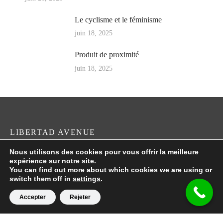
Le cyclisme et le féminisme
juin 18, 2025
Produit de proximité
juin 18, 2025
LIBERTAD AVENUE
Nous utilisons des cookies pour vous offrir la meilleure
En los medios
expérience sur notre site.
You can find out more about which cookies we are using or
switch them off in
settings
.
SÍGUENOS
Accepter
Rejeter
Instagram