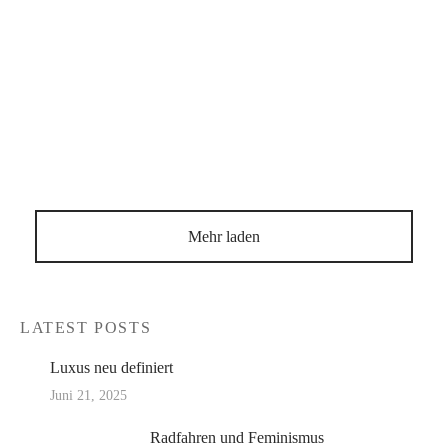
DRÜCKEN
ZEITUNG
Winter Special 22/23 Very Bilbao
Mehr laden
LATEST POSTS
Luxus neu definiert
Juni 21, 2025
Radfahren und Feminismus