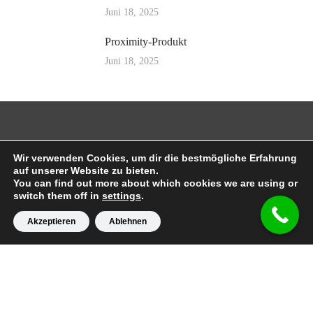
Juni 18, 2025
Proximity-Produkt
Juni 18, 2025
LIBERTAD AVENUE
Wir verwenden Cookies, um dir die bestmögliche Erfahrung
auf unserer Website zu bieten.
En los medios
You can find out more about which cookies we are using or
switch them off in
settings
.
Akzeptieren
Ablehnen
SÍGUENOS
Instagram
Twitter