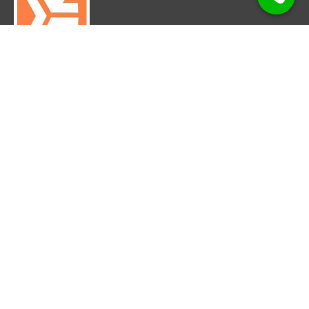
Made with
♥
in Bilbao